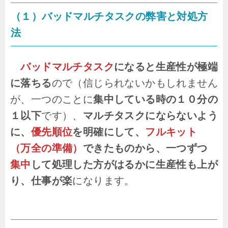
（１）バッドマルチタスクの弊害と対処方
法
バッドマルチタスク
になると生産性が極端
に落ちる
ので（信じられないかもしれません
が、一つのことに
集中している時の１０分の
１以下
です）、
マルチタスクにならないよう
に、
優先順位
を明確にして、
フルキット
（万全の準備）
できたものから、一つずつ
集中
して処理した方がはるかに生産性も上が
り、仕事が楽
になります。