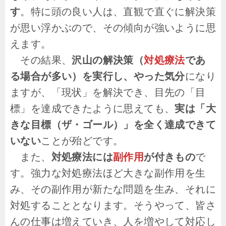
す
。特に頭の良い人は、直観で直ぐに解決策
が思い浮かぶので、その傾向が強いように思
えます。
その結果、
沢山の解決策（
対処療法
であ
る場合が多い）を実行し、やった気分
になり
ますが、「現状」を解決でき、目先の「目
標」を達成できたように思えても、
実は「大
きな目標（ザ・ゴール）」を全く達成できて
いない
ことが殆どです。
また、
対処療法には
副作用
が付きもの
で
す。強力な対処療法ほど大きな副作用を生
み、その副作用が新たな問題を生み、それに
対処することとなります。そうやって、皆さ
んの仕事は増えていき、人を増やして対応し