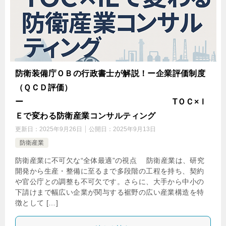
防衛装備庁ＯＢの行政書士が解説！ー企業評価制度
（ＱＣＤ評価）
ー TＯＣ×Ｉ
Ｅで変わる防衛産業コンサルティング
更新日：
2025年9月26日
公開日：
2025年9月13日
防衛産業
防衛産業に不可欠な“全体最適”の視点 防衛産業は、研究
開発から生産・整備に至るまで多段階の工程を持ち、契約
や官公庁との調整も不可欠です。さらに、大手から中小の
下請けまで幅広い企業が関与する裾野の広い産業構造を特
徴として […]