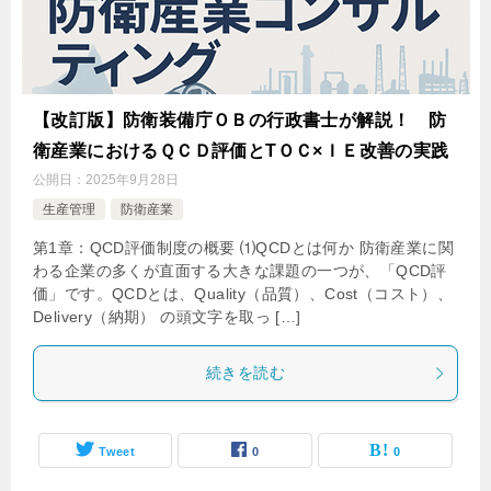
【改訂版】防衛装備庁ＯＢの行政書士が解説！ 防
衛産業におけるＱＣＤ評価とTＯＣ×ＩＥ改善の実践
公開日：
2025年9月28日
生産管理
防衛産業
第1章：QCD評価制度の概要 ⑴QCDとは何か 防衛産業に関
わる企業の多くが直面する大きな課題の一つが、「QCD評
価」です。QCDとは、Quality（品質）、Cost（コスト）、
Delivery（納期） の頭文字を取っ […]
続きを読む
Tweet
0
0