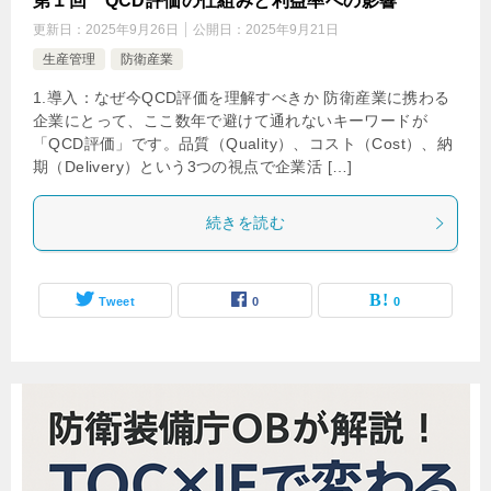
第１回 QCD評価の仕組みと利益率への影響
更新日：
2025年9月26日
公開日：
2025年9月21日
生産管理
防衛産業
1.導入：なぜ今QCD評価を理解すべきか 防衛産業に携わる
企業にとって、ここ数年で避けて通れないキーワードが
「QCD評価」です。品質（Quality）、コスト（Cost）、納
期（Delivery）という3つの視点で企業活 […]
続きを読む
Tweet
0
0